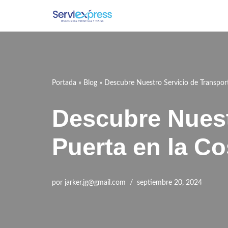
Saltar
al
contenido
Portada
»
Blog
»
Descubre Nuestro Servicio de Transport
Descubre Nuest
Puerta en la Co
por
jarker.jg@gmail.com
septiembre 20, 2024