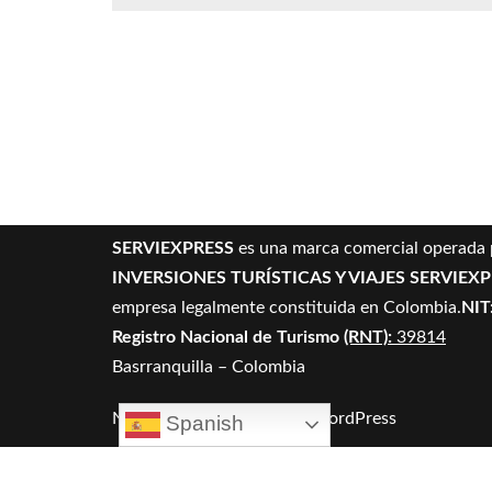
SERVIEXPRESS
es una marca comercial operada 
INVERSIONES TURÍSTICAS Y VIAJES SERVIEX
empresa legalmente constituida en Colombia.
NIT
Registro Nacional de Turismo
(RNT):
39814
Basrranquilla – Colombia
Neve
| Funciona gracias a
WordPress
Spanish