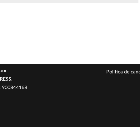
por
Politica de can
PRESS
,
:
900844168